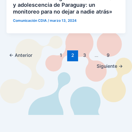
y adolescencia de Paraguay: un
monitoreo para no dejar a nadie atrás»
Comunicación CDIA
/
marzo 13, 2024
←
Anterior
1
2
3
…
9
Siguiente
→
Borealis, Sitios, Aplicaciones Web y Móviles