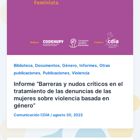
,
,
,
,
Biblioteca
Documentos
Género
Informes
Otras
,
,
publicaciones
Publicaciones
Violencia
Informe “Barreras y nudos críticos en el
tratamiento de las denuncias de las
mujeres sobre violencia basada en
género”
Comunicación CDIA
/
agosto 30, 2023