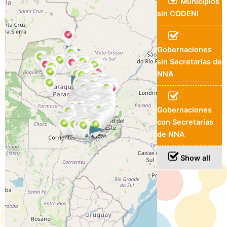
Municipios
sin CODENI
Gobernaciones
sin Secretarías de
NNA
Gobernaciones
con Secretarías
de NNA
Show all