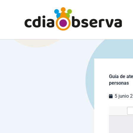
Ir
al
contenido
Guía de ate
personas
5 junio 