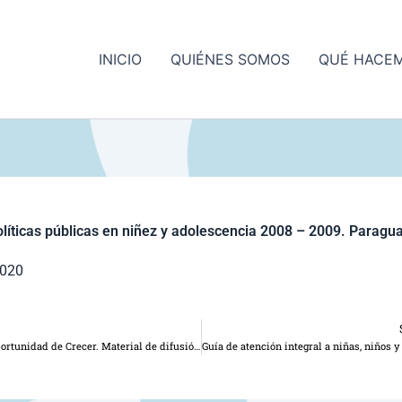
INICIO
QUIÉNES SOMOS
QUÉ HACE
olíticas públicas en niñez y adolescencia 2008 – 2009. Paragu
2020
R
Esta es la oportunidad de Crecer. Material de difusión de las Observaciones finales del Comité de Derechos del Niño al Estado Paraguay 2010