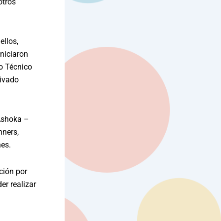
otros
ellos,
niciaron
io Técnico
rivado
 Ashoka –
nners,
nes.
ción por
er realizar