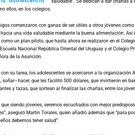
saludable”. Se dedican a dar charlas a 
o ellos, en los colegios.
igos comenzaron con ganas de ser útiles a otros jóvenes como 
hacia una vida saludable mediante la buena alimentación. Así i
, como un plan piloto, que hasta ahora se realizaron en el Coleg
 Escuela Nacional República Oriental del Uruguay y el Colegio P
ñora de la Asunción.
r con su tarea, los adolescentes se acercaron a la organización
soñar–hacer, que les facilitó 500 dólares, que invirtieron en ba
antes y tazas, que sortean al finalizar las charlas, entre los jóve
que siendo jóvenes, seremos escuchados con mejor predisposi
es”, aseguró Martín Torales, quien añadió además que “para pod
ueños debemos tener salud”.