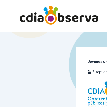
Ir
al
contenido
Jóvenes di
3 septie