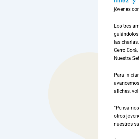
jóvenes com
Los tres am
guiándolos 
las charlas
Cerro Corá,
Nuestra Se
Para inicia
avancemos, 
afiches, vol
“Pensamos 
otros jóven
nuestros s