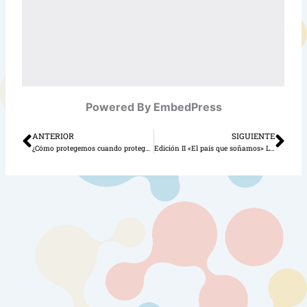
Powered By EmbedPress
ANTERIOR
SIGUIENTE
Ant
Sig
¿Cómo protegemos cuando protegemos?
Edición II «El país que soñamos» Lo que hubiera pasado y pasará si se cumplen todos nuestros derechos