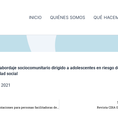
INICIO
QUIÉNES SOMOS
QUÉ HACE
abordaje sociocomunitario dirigido a adolescentes en riesgo d
dad social
 2021
R
Guía de orientaciones para personas facilitadoras de espacios con adolescentes en riesgo de vulnerabilidad social
Revista CDIA O