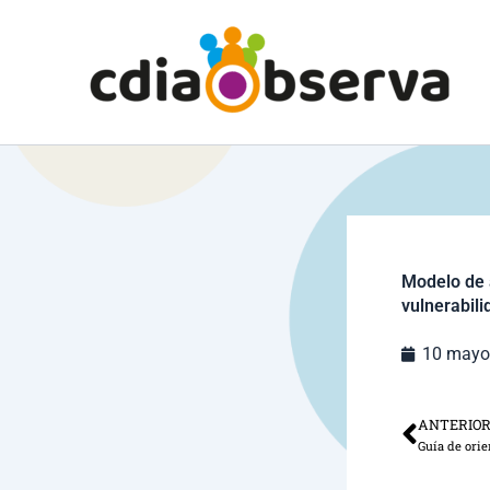
Ir
al
contenido
Modelo de 
vulnerabili
10 mayo
ANTERIO
Ant