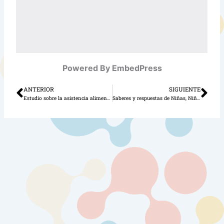
Powered By EmbedPress
ANTERIOR
SIGUIENTE
Ant
Sig
Estudio sobre la asistencia alimenticia
Saberes y respuestas de Niñas, Niños y Adolescentes sobre “esto” que está pasando en tiempos de coronavirus