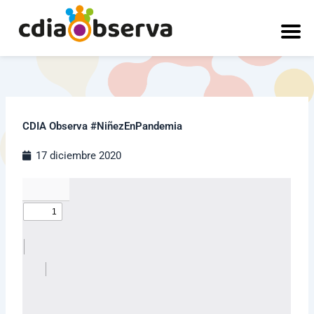
Ir
al
contenido
CDIA Observa #NiñezEnPandemia
17 diciembre 2020