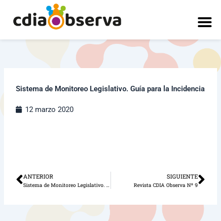
Ir
al
contenido
Sistema de Monitoreo Legislativo. Guía para la Incidencia
12 marzo 2020
ANTERIOR
SIGUIENTE
Ant
Sig
Sistema de Monitoreo Legislativo. Herramienta para la incidencia
Revista CDIA Observa Nº 9