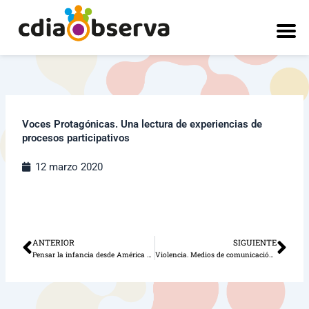
Ir
al
contenido
Voces Protagónicas. Una lectura de experiencias de
procesos participativos
12 marzo 2020
ANTERIOR
SIGUIENTE
Ant
Sig
Pensar la infancia desde América Latina
Violencia. Medios de comunicación y representaciones sociales