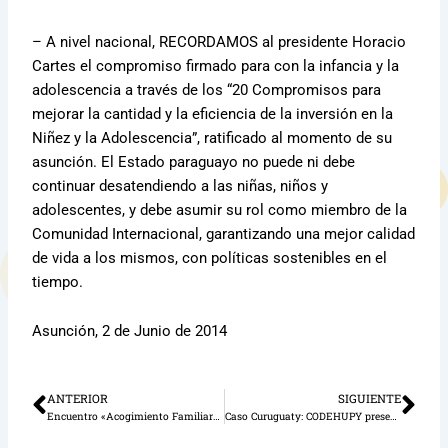
– A nivel nacional, RECORDAMOS al presidente Horacio
Cartes el compromiso firmado para con la infancia y la
adolescencia a través de los “20 Compromisos para
mejorar la cantidad y la eficiencia de la inversión en la
Niñez y la Adolescencia”, ratificado al momento de su
asunción. El Estado paraguayo no puede ni debe
continuar desatendiendo a las niñas, niños y
adolescentes, y debe asumir su rol como miembro de la
Comunidad Internacional, garantizando una mejor calidad
de vida a los mismos, con políticas sostenibles en el
tiempo.
Asunción, 2 de Junio de 2014
ANTERIOR
SIGUIENTE
Ant
Sig
Encuentro «Acogimiento Familiar» y resultados de investigaciones
Caso Curuguaty: CODEHUPY presentó pedido de suspensión de juicio a adolescente Raquel previsto para el 26 de junio