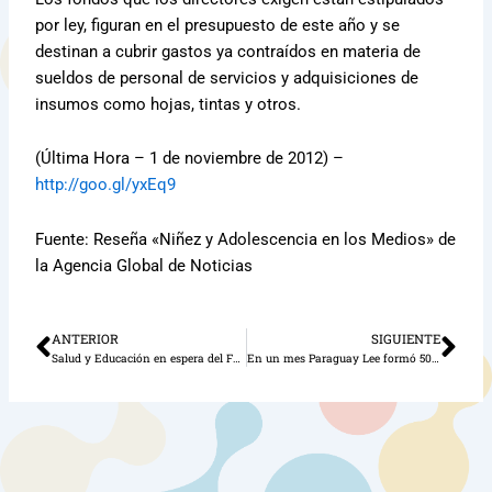
por ley, figuran en el presupuesto de este año y se
destinan a cubrir gastos ya contraídos en materia de
sueldos de personal de servicios y adquisiciones de
insumos como hojas, tintas y otros.
(Última Hora – 1 de noviembre de 2012) –
http://goo.gl/yxEq9
Fuente: Reseña «Niñez y Adolescencia en los Medios» de
la Agencia Global de Noticias
ANTERIOR
SIGUIENTE
Ant
Sig
Salud y Educación en espera del Fonacide
En un mes Paraguay Lee formó 50 academias literarias