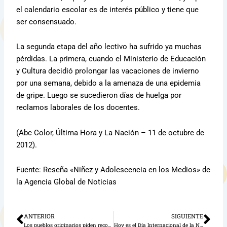
el calendario escolar es de interés público y tiene que
ser consensuado.
La segunda etapa del año lectivo ha sufrido ya muchas
pérdidas. La primera, cuando el Ministerio de Educación
y Cultura decidió prolongar las vacaciones de invierno
por una semana, debido a la amenaza de una epidemia
de gripe. Luego se sucedieron días de huelga por
reclamos laborales de los docentes.
(Abc Color, Última Hora y La Nación – 11 de octubre de
2012).
Fuente: Reseña «Niñez y Adolescencia en los Medios» de
la Agencia Global de Noticias
ANTERIOR
SIGUIENTE
Ant
Sig
Los pueblos originarios piden reconocimiento
Hoy es el Día Internacional de la Niña