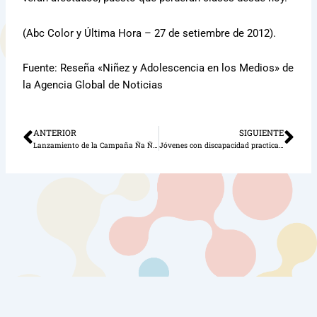
(Abc Color y Última Hora – 27 de setiembre de 2012).
Fuente: Reseña «Niñez y Adolescencia en los Medios» de
la Agencia Global de Noticias
ANTERIOR
SIGUIENTE
Ant
Sig
Lanzamiento de la Campaña Ña Ñe’ēke! – Tenemos que hablar
Jóvenes con discapacidad practican rugby
Borealis, Sitios, Aplicaciones Web y Móviles