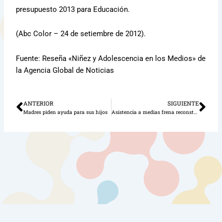
presupuesto 2013 para Educación.
(Abc Color – 24 de setiembre de 2012).
Fuente: Reseña «Niñez y Adolescencia en los Medios» de
la Agencia Global de Noticias
ANTERIOR
SIGUIENTE
Ant
Sig
Madres piden ayuda para sus hijos
Asistencia a medias frena reconstrucción de Mariano