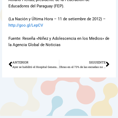
Educadores del Paraguay (FEP).
(La Nación y Última Hora – 11 de setiembre de 2012) –
http://goo.gl/LepCV
Fuente: Reseña «Niñez y Adolescencia en los Medios» de
la Agencia Global de Noticias
ANTERIOR
SIGUIENTE
Ant
Sig
Ayer se habilitó el Hospital General de Santa Rosa del Aguaray
Obras en el 73% de las escuelas no fueron fiscalizadas