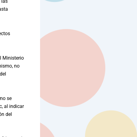
 las
asta
ectos
l Ministerio
mismo, no
del
ómo se
, al indicar
ón del