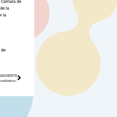
la Cámara de
de la
r la
 de
SIGUIENTE
Siguiente
Agencia Global señala que hay retrocesos cualitativos en información sobre la niñez