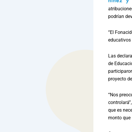
atribucione
podrían dev
“El Fonacid
educativos 
Las declara
de Educació
participaro
proyecto del
“Nos preocu
controlará”,
que es nece
monto que 