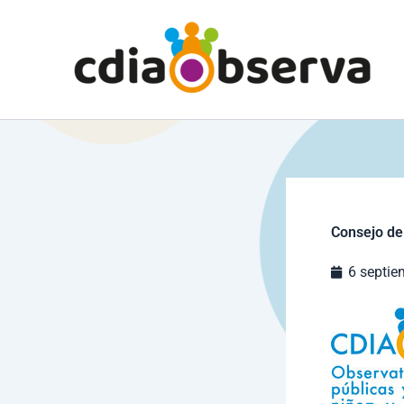
Ir
al
contenido
Consejo de
6 septie