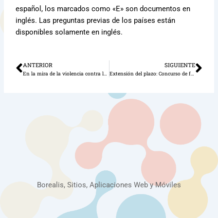
español, los marcados como «E» son documentos en
inglés. Las preguntas previas de los países están
disponibles solamente en inglés.
ANTERIOR
SIGUIENTE
Ant
Sig
En la mira de la violencia contra la niñez y la adolescencia
Extensión del plazo: Concurso de fondos para investigaciones breves
Borealis, Sitios, Aplicaciones Web y Móviles