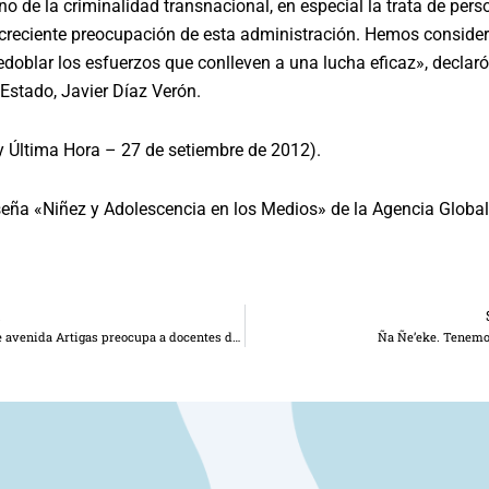
o de la criminalidad transnacional, en especial la trata de pers
 creciente preocupación de esta administración. Hemos conside
redoblar los esfuerzos que conlleven a una lucha eficaz», declaró 
 Estado, Javier Díaz Verón.
y Última Hora – 27 de setiembre de 2012).
eña «Niñez y Adolescencia en los Medios» de la Agencia Global
R
Ensanche de avenida Artigas preocupa a docentes de la Escuela Cuba
Ña Ñe’eke. Tenemo