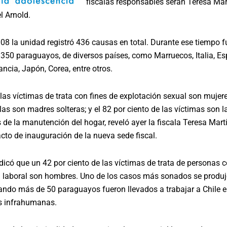
fiscalas responsables serán Teresa Mar
l Arnold.
08 la unidad registró 436 causas en total. Durante ese tiempo 
350 paraguayos, de diversos países, como Marruecos, Italia, Es
ancia, Japón, Corea, entre otros.
las víctimas de trata con fines de explotación sexual son mujere
llas son madres solteras; y el 82 por ciento de las víctimas son l
de la manutención del hogar, reveló ayer la fiscala Teresa Mart
acto de inauguración de la nueva sede fiscal.
icó que un 42 por ciento de las víctimas de trata de personas c
n laboral son hombres. Uno de los casos más sonados se produj
ndo más de 50 paraguayos fueron llevados a trabajar a Chile 
s infrahumanas.