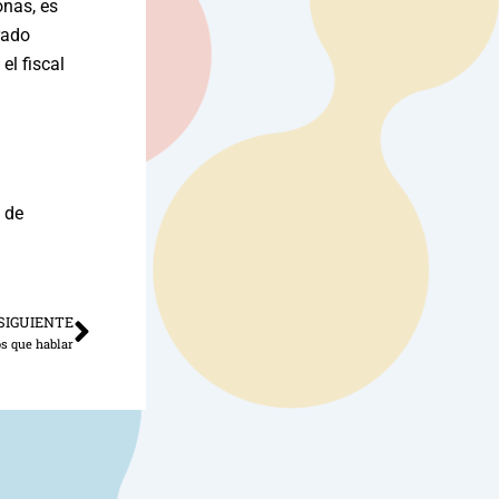
onas, es
rado
el fiscal
 de
SIGUIENTE
Siguiente
s que hablar