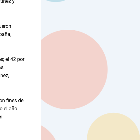
tínez y
fueron
paña,
s; el 42 por
as
ínez,
on fines de
o el año
en